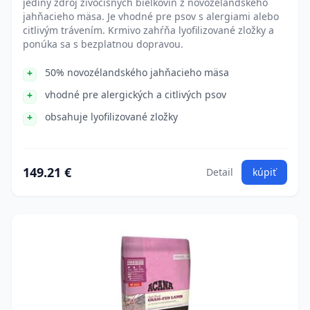
jediný zdroj živočíšnych bielkovín z novozélandského
jahňacieho mäsa. Je vhodné pre psov s alergiami alebo
citlivým trávením. Krmivo zahŕňa lyofilizované zložky a
ponúka sa s bezplatnou dopravou.
50% novozélandského jahňacieho mäsa
vhodné pre alergických a citlivých psov
obsahuje lyofilizované zložky
149.21 €
Detail
kúpiť