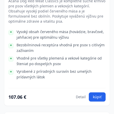
Acana Dog Red Meat Classics je kompletné suché krmivo
pre psov všetkých plemien a vekových kategórií.
Obsahuje vysoký podiel červeného mäsa a je
formulované bez obilnín. Poskytuje vyváženú výživu pre
optimálne zdravie a vitalitu psa.
Vysoký obsah červeného mäsa (hovädzie, bravčové,
jahňacie) pre optimálnu výživu
Bezobilninová receptúra vhodná pre psov s citlivým
zažívaním
Vhodné pre všetky plemená a vekové kategórie od
šteniat po dospelých psov
Vyrobené z prírodných surovín bez umelých
prídavných látok
107.06 €
Detail
kúpiť