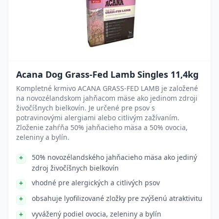
Acana Dog Grass-Fed Lamb Singles 11,4kg
Kompletné krmivo ACANA GRASS-FED LAMB je založené
na novozélandskom jahňacom mäse ako jedinom zdroji
živočíšnych bielkovín. Je určené pre psov s
potravinovými alergiami alebo citlivým zažívaním.
Zloženie zahŕňa 50% jahňacieho mäsa a 50% ovocia,
zeleniny a bylín.
50% novozélandského jahňacieho mäsa ako jediný
zdroj živočíšnych bielkovín
vhodné pre alergických a citlivých psov
obsahuje lyofilizované zložky pre zvýšenú atraktivitu
vyvážený podiel ovocia, zeleniny a bylín