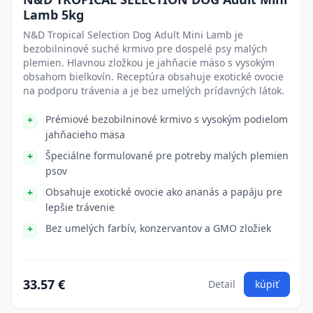
Lamb 5kg
N&D Tropical Selection Dog Adult Mini Lamb je
bezobilninové suché krmivo pre dospelé psy malých
plemien. Hlavnou zložkou je jahňacie mäso s vysokým
obsahom bielkovín. Receptúra obsahuje exotické ovocie
na podporu trávenia a je bez umelých prídavných látok.
Prémiové bezobilninové krmivo s vysokým podielom
jahňacieho mäsa
Špeciálne formulované pre potreby malých plemien
psov
Obsahuje exotické ovocie ako ananás a papáju pre
lepšie trávenie
Bez umelých farbív, konzervantov a GMO zložiek
33.57 €
Detail
kúpiť