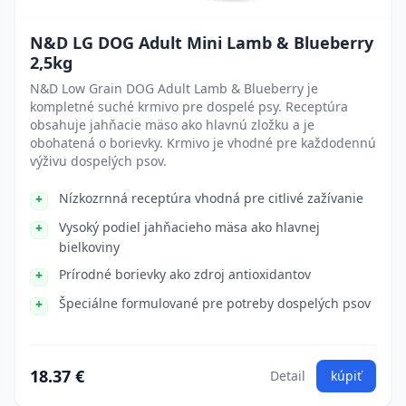
N&D LG DOG Adult Mini Lamb & Blueberry
2,5kg
N&D Low Grain DOG Adult Lamb & Blueberry je
kompletné suché krmivo pre dospelé psy. Receptúra
obsahuje jahňacie mäso ako hlavnú zložku a je
obohatená o borievky. Krmivo je vhodné pre každodennú
výživu dospelých psov.
Nízkozrnná receptúra vhodná pre citlivé zažívanie
Vysoký podiel jahňacieho mäsa ako hlavnej
bielkoviny
Prírodné borievky ako zdroj antioxidantov
Špeciálne formulované pre potreby dospelých psov
18.37 €
Detail
kúpiť