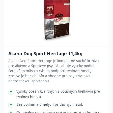
Acana Dog Sport Heritage 11,4kg
Acana Dog Sport Heritage je kompletné suché krmivo
pre aktívne a športové psy. Obsahuje vysoký podiel
čerstvého mäsa a ryb na podporu svalovej hmoty.
Krmivo je bez obilnín a vhodné pre psy s vysokou
energetickou spotrebou.
Vysoký obsah kvalitných živočíšnych bielkovín pre
svalovú hmotu
Bez obilnín a umelých prídavných látok
Optimálny pomer živín pre psy s vysokou fyzickou