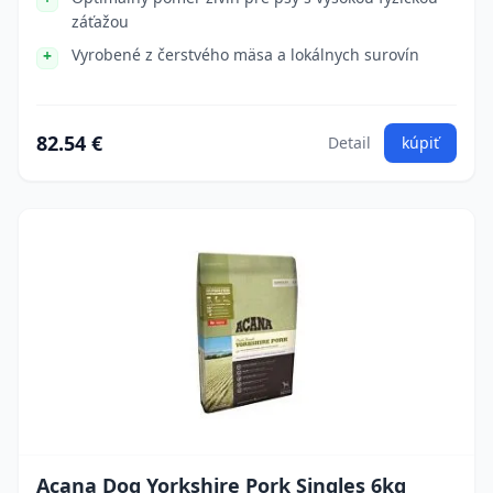
záťažou
Vyrobené z čerstvého mäsa a lokálnych surovín
82.54 €
Detail
kúpiť
Acana Dog Yorkshire Pork Singles 6kg