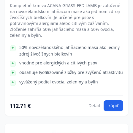
Kompletné krmivo ACANA GRASS-FED LAMB je založené
na novozélandskom jahňacom mäse ako jedinom zdroji
živočíšnych bielkovín. Je určené pre psov s
potravinovými alergiami alebo citlivým zažívaním.
Zloženie zahŕňa 50% jahňacieho mäsa a 50% ovocia,
zeleniny a bylín.
50% novozélandského jahňacieho mäsa ako jediný
zdroj živočíšnych bielkovín
vhodné pre alergických a citlivých psov
obsahuje lyofilizované zložky pre zvýšenú atraktivitu
vyvážený podiel ovocia, zeleniny a bylín
112.71 €
Detail
kúpiť