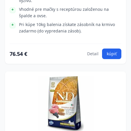
výživu.
Vhodné pre mačky s receptúrou založenou na
špalde a ovse.
Pri kúpe 10kg balenia získate zásobník na krmivo
zadarmo (do vypredania zásob).
76.54 €
Detail
kúpiť