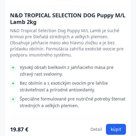
N&D TROPICAL SELECTION DOG Puppy M/L
Lamb 2kg
N&D Tropical Selection Dog Puppy M/L Lamb je suché
krmivo pre šteňatá stredných a veľkých plemien.
Obsahuje jahňacie mäso ako hlavnú zložku a je bez
prídavku obilnín. Formulácia zahŕňa exotické ovocie pre
podporu imunitného systému.
Vysoký obsah bielkovín z jahňacieho mäsa pre
zdravý rast svaloviny.
Bez obilnín a s exotickým ovocím pre ľahšie
stráviteľnosť a prírodné antioxidanty.
Špeciálne formulované pre nutričné potreby šteniat
stredných a veľkých plemien.
19.87 €
Detail
kúpiť