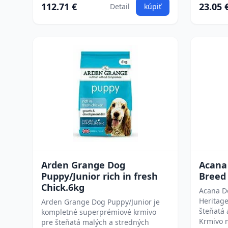
112.71 €
23.05 
Detail
kúpiť
Arden Grange Dog
Acana
Puppy/Junior rich in fresh
Breed
Chick.6kg
Acana D
Heritage
Arden Grange Dog Puppy/Junior je
šteňatá
kompletné superprémiové krmivo
Krmivo m
pre šteňatá malých a stredných