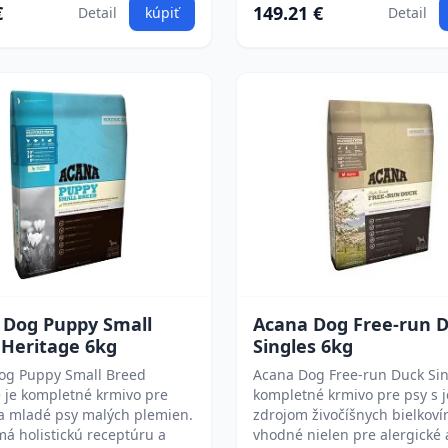
€
149.21 €
Detail
kúpiť
Detail
 Dog Puppy Small
Acana Dog Free-run 
 Heritage 6kg
Singles 6kg
og Puppy Small Breed
Acana Dog Free-run Duck Sin
 je kompletné krmivo pre
kompletné krmivo pre psy s
 a mladé psy malých plemien.
zdrojom živočíšnych bielkovín
á holistickú receptúru a
vhodné nielen pre alergické a