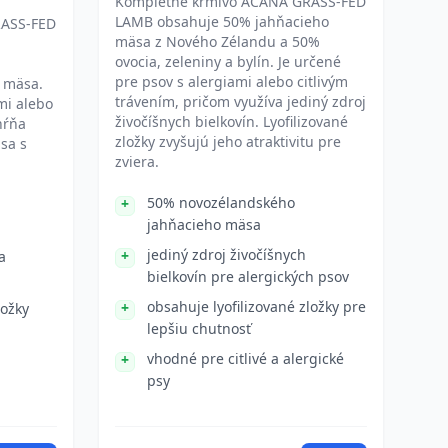
Kompletné krmivo ACANA GRASS-FED
LAMB obsahuje 50% jahňacieho
RASS-FED
mäsa z Nového Zélandu a 50%
ovocia, zeleniny a bylín. Je určené
pre psov s alergiami alebo citlivým
 mäsa.
trávením, pričom využíva jediný zdroj
mi alebo
živočíšnych bielkovín. Lyofilizované
hŕňa
zložky zvyšujú jeho atraktivitu pre
 sa s
zviera.
50% novozélandského
jahňacieho mäsa
jediný zdroj živočíšnych
a
bielkovín pre alergických psov
obsahuje lyofilizované zložky pre
ložky
lepšiu chutnosť
vhodné pre citlivé a alergické
psy