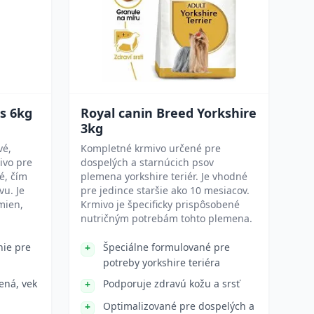
s 6kg
Royal canin Breed Yorkshire
3kg
vé,
Kompletné krmivo určené pre
ivo pre
dospelých a starnúcich psov
é, čím
plemena yorkshire teriér. Je vhodné
vu. Je
pre jedince staršie ako 10 mesiacov.
mien,
Krmivo je špecificky prispôsobené
nutričným potrebám tohto plemena.
nie pre
Špeciálne formulované pre
potreby yorkshire teriéra
ená, vek
Podporuje zdravú kožu a srsť
Optimalizované pre dospelých a