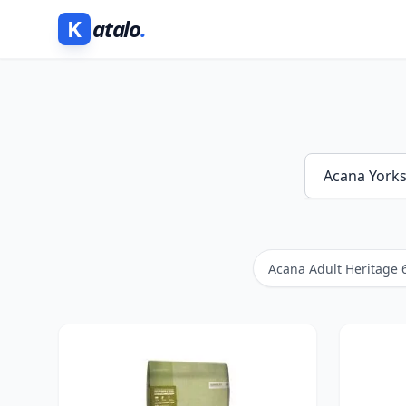
K
atalo
.
Acana Adult Heritage 