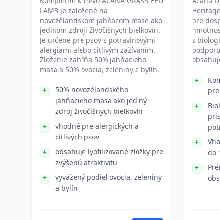
Kompletné krmivo ACANA GRASS-FED
Acana D
LAMB je založené na
Heritage
novozélandskom jahňacom mäse ako
pre dos
jedinom zdroji živočíšnych bielkovín.
hmotnos
Je určené pre psov s potravinovými
s biolog
alergiami alebo citlivým zažívaním.
podporu 
Zloženie zahŕňa 50% jahňacieho
obsahuj
mäsa a 50% ovocia, zeleniny a bylín.
Kom
50% novozélandského
pre
jahňacieho mäsa ako jediný
Bio
zdroj živočíšnych bielkovín
pri
vhodné pre alergických a
pot
citlivých psov
Vho
obsahuje lyofilizované zložky pre
do 
zvýšenú atraktivitu
Pré
vyvážený podiel ovocia, zeleniny
ob
a bylín