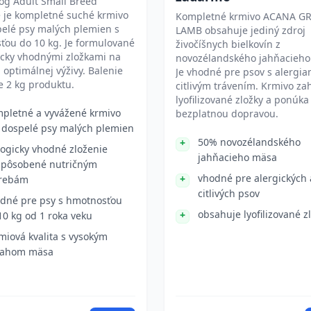
og Adult Small Breed
 je kompletné suché krmivo
Kompletné krmivo ACANA G
pelé psy malých plemien s
LAMB obsahuje jediný zdroj
ťou do 10 kg. Je formulované
živočíšnych bielkovín z
icky vhodnými zložkami na
novozélandského jahňacieho
optimálnej výživy. Balenie
Je vhodné pre psov s alergia
e 2 kg produktu.
citlivým trávením. Krmivo za
lyofilizované zložky a ponúka
pletné a vyvážené krmivo
bezplatnou dopravou.
 dospelé psy malých plemien
50% novozélandského
logicky vhodné zloženie
jahňacieho mäsa
spôsobené nutričným
vhodné pre alergických 
rebám
citlivých psov
dné pre psy s hmotnosťou
obsahuje lyofilizované z
10 kg od 1 roka veku
miová kvalita s vysokým
sahom mäsa