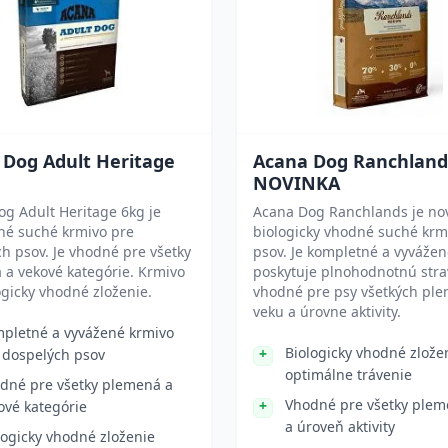
 Dog Adult Heritage
Acana Dog Ranchland
NOVINKA
g Adult Heritage 6kg je
Acana Dog Ranchlands je no
né suché krmivo pre
biologicky vhodné suché krm
h psov. Je vhodné pre všetky
psov. Je kompletné a vyvážen
a vekové kategórie. Krmivo
poskytuje plnohodnotnú stra
gicky vhodné zloženie.
vhodné pre psy všetkých ple
veku a úrovne aktivity.
pletné a vyvážené krmivo
Biologicky vhodné zlože
 dospelých psov
optimálne trávenie
dné pre všetky plemená a
Vhodné pre všetky plem
ové kategórie
a úroveň aktivity
logicky vhodné zloženie