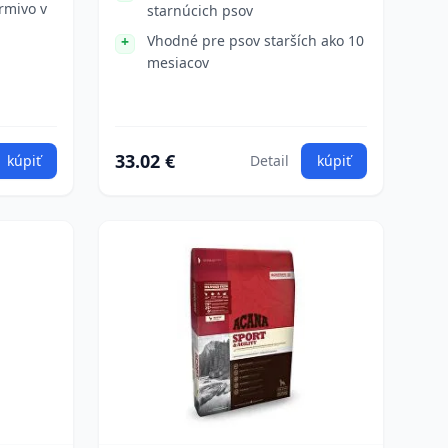
rmivo v
starnúcich psov
Vhodné pre psov starších ako 10
mesiacov
33.02 €
kúpiť
Detail
kúpiť