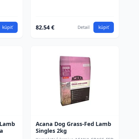
82.54 €
kúpiť
Detail
kúpiť
 Lamb
Acana Dog Grass-Fed Lamb
va
Singles 2kg