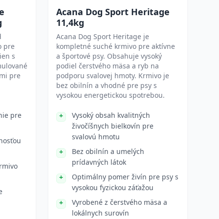
e
Acana Dog Sport Heritage
g
11,4kg
d
Acana Dog Sport Heritage je
o pre
kompletné suché krmivo pre aktívne
ien s
a športové psy. Obsahuje vysoký
mulované
podiel čerstvého mäsa a ryb na
ami pre
podporu svalovej hmoty. Krmivo je
bez obilnín a vhodné pre psy s
vysokou energetickou spotrebou.
nie pre
Vysoký obsah kvalitných
živočíšnych bielkovín pre
svalovú hmotu
nosťou
Bez obilnín a umelých
prídavných látok
rmivo
Optimálny pomer živín pre psy s
vysokou fyzickou záťažou
e
Vyrobené z čerstvého mäsa a
lokálnych surovín