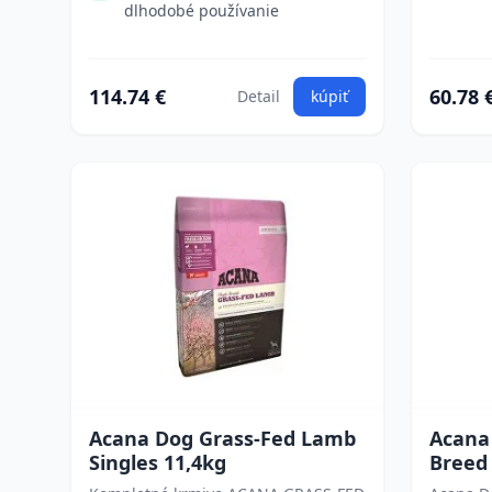
dlhodobé používanie
114.74 €
60.78 
Detail
kúpiť
Acana Dog Grass-Fed Lamb
Acana
Singles 11,4kg
Breed