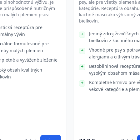
e plnohodnotnú výživu. Je
psy, ale pre všetky plemená 
ne prispôsobené nutričným
kategórie. Receptúra obsahu
m malých plemien psov.
kachné mäso ako výhradný z
bielkovín.
istická receptúra pre
Jediný zdroj živočíšnych
imálny vývin
bielkovín z kachného m
ciálne formulované pre
Vhodné pre psy s potra
reby malých plemien
alergiami a citlivým trá
pletné a vyvážené zloženie
Bezobilninová receptúra
oký obsah kvalitných
vysokým obsahom mäsa
lkovín
Kompletné krmivo pre v
vekové kategórie a ple