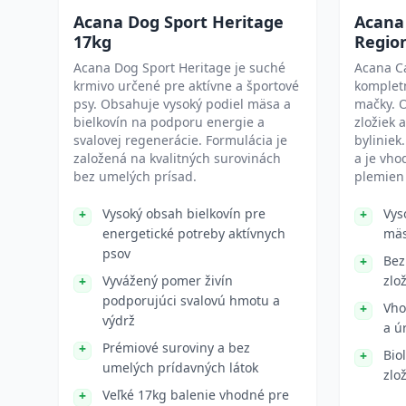
Acana Dog Sport Heritage
Acana 
17kg
Regio
Acana Dog Sport Heritage je suché
Acana Ca
krmivo určené pre aktívne a športové
komplet
psy. Obsahuje vysoký podiel mäsa a
mačky. 
bielkovín na podporu energie a
zložiek 
svalovej regenerácie. Formulácia je
byliniek
založená na kvalitných surovinách
a je vho
bez umelých prísad.
plemien 
Vysoký obsah bielkovín pre
Vys
energetické potreby aktívnych
mäs
psov
Bez
Vyvážený pomer živín
zlo
podporujúci svalovú hmotu a
Vho
výdrž
a ú
Prémiové suroviny a bez
Bio
umelých prídavných látok
zlo
Veľké 17kg balenie vhodné pre