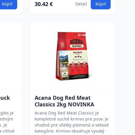
30.42 €
kúpiť
Detail
kúpiť
Duck
Acana Dog Red Meat
Classics 2kg NOVINKA
gles je
Acana Dog Red Meat Classics je
 jedným
kompletné suché krmivo pre psov. Je
. Je
vhodné pre všetky plemená a vekové
 citlivé
kategórie. Krmivo obsahuje vysoký