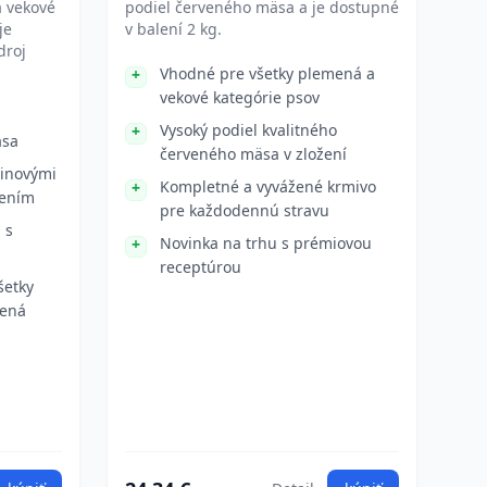
a vekové
podiel červeného mäsa a je dostupné
je
v balení 2 kg.
droj
Vhodné pre všetky plemená a
vekové kategórie psov
Vysoký podiel kvalitného
äsa
červeného mäsa v zložení
vinovými
Kompletné a vyvážené krmivo
vením
pre každodennú stravu
 s
Novinka na trhu s prémiovou
receptúrou
šetky
mená