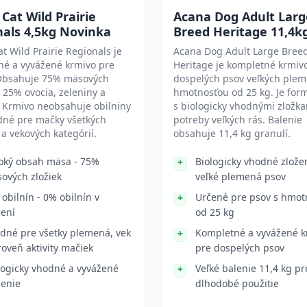
Cat Wild Prairie
Acana Dog Adult Larg
nals 4,5kg Novinka
Breed Heritage 11,4k
t Wild Prairie Regionals je
Acana Dog Adult Large Bree
né a vyvážené krmivo pre
Heritage je kompletné krmiv
Obsahuje 75% mäsových
dospelých psov veľkých plem
a 25% ovocia, zeleniny a
hmotnosťou od 25 kg. Je for
. Krmivo neobsahuje obilniny
s biologicky vhodnými zložk
dné pre mačky všetkých
potreby veľkých rás. Balenie
a vekových kategórií.
obsahuje 11,4 kg granulí.
oký obsah mäsa - 75%
Biologicky vhodné zlože
ových zložiek
veľké plemená psov
 obilnín - 0% obilnín v
Určené pre psov s hmot
žení
od 25 kg
dné pre všetky plemená, vek
Kompletné a vyvážené k
roveň aktivity mačiek
pre dospelých psov
logicky vhodné a vyvážené
Veľké balenie 11,4 kg pr
ženie
dlhodobé použitie