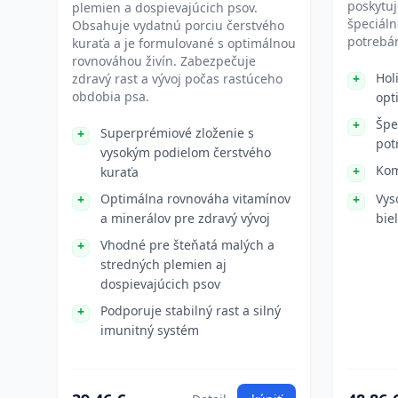
poskytuj
plemien a dospievajúcich psov.
špeciál
Obsahuje vydatnú porciu čerstvého
potrebá
kuraťa a je formulované s optimálnou
rovnováhou živín. Zabezpečuje
Hol
zdravý rast a vývoj počas rastúceho
obdobia psa.
opt
Špe
Superprémiové zloženie s
pot
vysokým podielom čerstvého
Kom
kuraťa
Optimálna rovnováha vitamínov
Vys
a minerálov pre zdravý vývoj
bie
Vhodné pre šteňatá malých a
stredných plemien aj
dospievajúcich psov
Podporuje stabilný rast a silný
imunitný systém