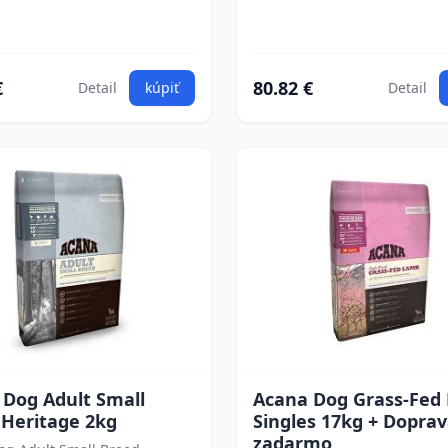
€
80.82 €
Detail
kúpiť
Detail
 Dog Adult Small
Acana Dog Grass-Fed
 Heritage 2kg
Singles 17kg + Dopra
zadarmo