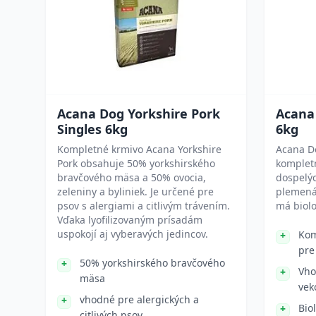
Acana Dog Yorkshire Pork
Acana
Singles 6kg
6kg
Kompletné krmivo Acana Yorkshire
Acana Do
Pork obsahuje 50% yorkshirského
komplet
bravčového mäsa a 50% ovocia,
dospelýc
zeleniny a byliniek. Je určené pre
plemená 
psov s alergiami a citlivým trávením.
má biolo
Vďaka lyofilizovaným prísadám
uspokojí aj vyberavých jedincov.
Kom
pre
50% yorkshirského bravčového
Vho
mäsa
vek
vhodné pre alergických a
Bio
citlivých psov