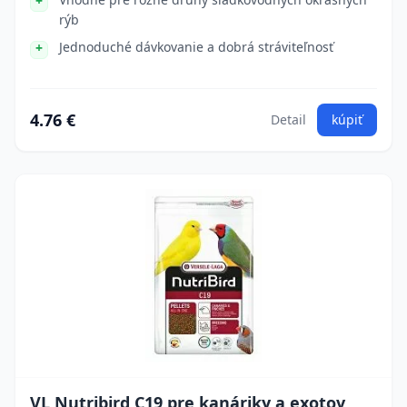
rýb
Jednoduché dávkovanie a dobrá stráviteľnosť
4.76 €
Detail
kúpiť
VL Nutribird C19 pre kanáriky a exotov