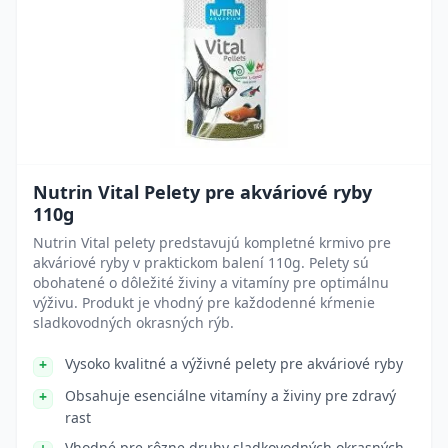
Nutrin Vital Pelety pre akváriové ryby
110g
Nutrin Vital pelety predstavujú kompletné krmivo pre
akváriové ryby v praktickom balení 110g. Pelety sú
obohatené o dôležité živiny a vitamíny pre optimálnu
výživu. Produkt je vhodný pre každodenné kŕmenie
sladkovodných okrasných rýb.
Vysoko kvalitné a výživné pelety pre akváriové ryby
Obsahuje esenciálne vitamíny a živiny pre zdravý
rast
Vhodné pre rôzne druhy sladkovodných okrasných