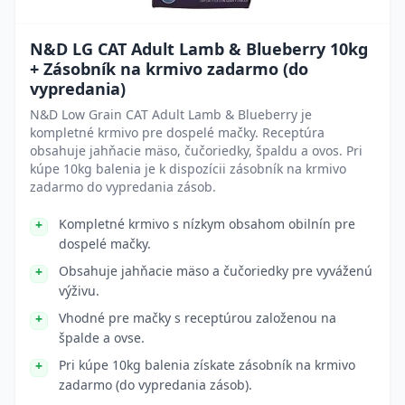
N&D LG CAT Adult Lamb & Blueberry 10kg
+ Zásobník na krmivo zadarmo (do
vypredania)
N&D Low Grain CAT Adult Lamb & Blueberry je
kompletné krmivo pre dospelé mačky. Receptúra
obsahuje jahňacie mäso, čučoriedky, špaldu a ovos. Pri
kúpe 10kg balenia je k dispozícii zásobník na krmivo
zadarmo do vypredania zásob.
Kompletné krmivo s nízkym obsahom obilnín pre
dospelé mačky.
Obsahuje jahňacie mäso a čučoriedky pre vyváženú
výživu.
Vhodné pre mačky s receptúrou založenou na
špalde a ovse.
Pri kúpe 10kg balenia získate zásobník na krmivo
zadarmo (do vypredania zásob).