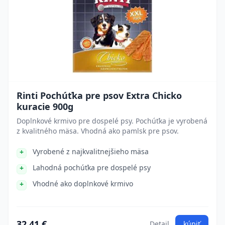
Rinti Pochúťka pre psov Extra Chicko
kuracie 900g
Doplnkové krmivo pre dospelé psy. Pochúťka je vyrobená
z kvalitného mäsa. Vhodná ako pamlsk pre psov.
Vyrobené z najkvalitnejšieho mäsa
Lahodná pochúťka pre dospelé psy
Vhodné ako doplnkové krmivo
32.41 €
Detail
kúpiť