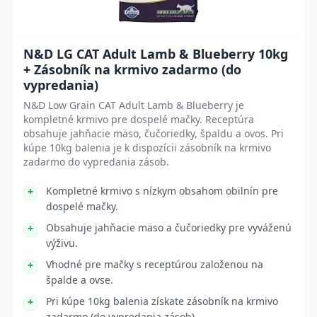
N&D LG CAT Adult Lamb & Blueberry 10kg
+ Zásobník na krmivo zadarmo (do
vypredania)
N&D Low Grain CAT Adult Lamb & Blueberry je
kompletné krmivo pre dospelé mačky. Receptúra
obsahuje jahňacie mäso, čučoriedky, špaldu a ovos. Pri
kúpe 10kg balenia je k dispozícii zásobník na krmivo
zadarmo do vypredania zásob.
Kompletné krmivo s nízkym obsahom obilnín pre
dospelé mačky.
Obsahuje jahňacie mäso a čučoriedky pre vyváženú
výživu.
Vhodné pre mačky s receptúrou založenou na
špalde a ovse.
Pri kúpe 10kg balenia získate zásobník na krmivo
zadarmo (do vypredania zásob).