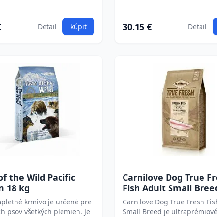
€
30.15 €
Detail
kúpiť
Detail
of the Wild Pacific
Carnilove Dog True F
m 18 kg
Fish Adult Small Bree
pletné krmivo je určené pre
Carnilove Dog True Fresh Fis
h psov všetkých plemien. Je
Small Breed je ultraprémiov