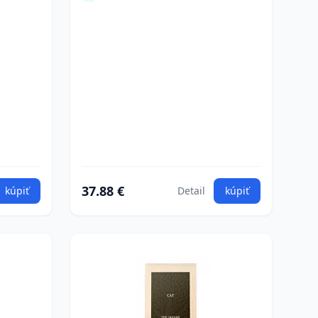
37.88 €
kúpiť
Detail
kúpiť