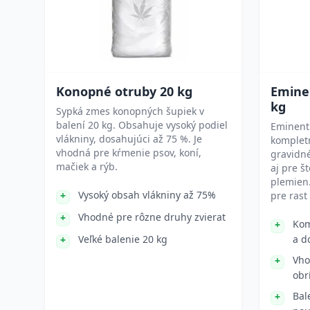
Konopné otruby 20 kg
Emine
kg
Sypká zmes konopných šupiek v
balení 20 kg. Obsahuje vysoký podiel
Eminent 
vlákniny, dosahujúci až 75 %. Je
komplet
vhodná pre kŕmenie psov, koní,
gravidné
mačiek a rýb.
aj pre š
plemien.
Vysoký obsah vlákniny až 75%
pre rast 
Vhodné pre rôzne druhy zvierat
Kom
Veľké balenie 20 kg
a d
Vho
obr
Bal