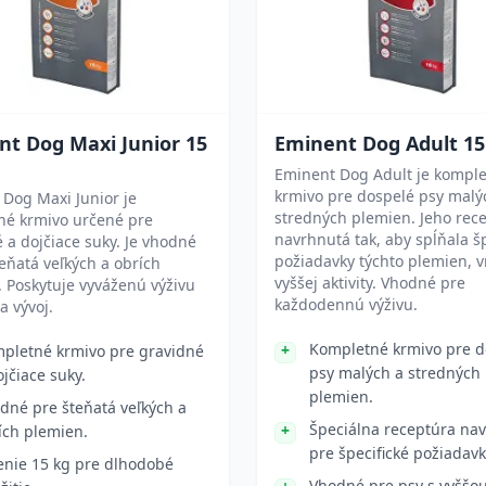
nt Dog Maxi Junior 15
Eminent Dog Adult 15
Eminent Dog Adult je kompl
krmivo pre dospelé psy malý
Dog Maxi Junior je
stredných plemien. Jeho rece
né krmivo určené pre
navrhnutá tak, aby spĺňala šp
 a dojčiace suky. Je vhodné
požiadavky týchto plemien, 
teňatá veľkých a obrích
vyššej aktivity. Vhodné pre
 Poskytuje vyváženú výživu
každodennú výživu.
a vývoj.
Kompletné krmivo pre d
pletné krmivo pre gravidné
psy malých a stredných
ojčiace suky.
plemien.
dné pre šteňatá veľkých a
Špeciálna receptúra na
ích plemien.
pre špecifické požiadavk
enie 15 kg pre dlhodobé
Vhodné pre psy s vyššo