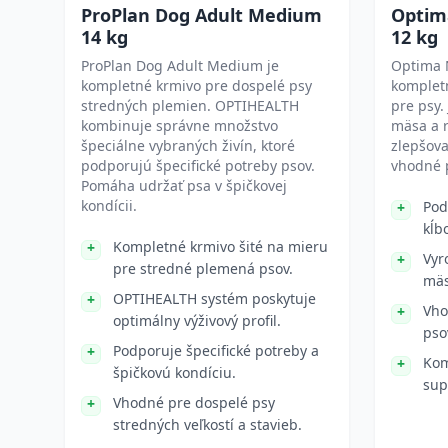
ProPlan Dog Adult Medium
Optim
14 kg
12 kg
ProPlan Dog Adult Medium je
Optima 
kompletné krmivo pre dospelé psy
komplet
stredných plemien. OPTIHEALTH
pre psy.
kombinuje správne množstvo
mäsa a 
špeciálne vybraných živín, ktoré
zlepšova
podporujú špecifické potreby psov.
vhodné 
Pomáha udržať psa v špičkovej
kondícii.
Pod
kĺb
Kompletné krmivo šité na mieru
Vyr
pre stredné plemená psov.
mäs
OPTIHEALTH systém poskytuje
Vho
optimálny výživový profil.
pso
Podporuje špecifické potreby a
Kom
špičkovú kondíciu.
sup
Vhodné pre dospelé psy
stredných veľkostí a stavieb.