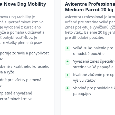
a Nova Dog Mobility
Avicentra Professiona
Medium Parrot 20 kg
Nova Dog Mobility je
Avicentra Professional je krm
né superprémiové krmivo
určené pre stredne veľké pa
 Je vyrobené z kuracieho
Zmes poskytuje vyváženú výž
ryže a pomáha udržiavať a
tieto vtáky. Balenie 20 kg je
ť pohyblivosť kĺbov. Je
pre dlhodobé použitie.
pre všetky plemená psov.
Veľké 20 kg balenie pre
poruje zdravie a pohyblivosť
dlhodobé použitie
ov
Vyvážená zmes špeciáln
obené z kvalitného kuracieho
stredne veľké papagáje
a a ryže
Kvalitné zloženie pre o
dné pre všetky plemená
výživu vtákov
v
Vhodné pre pravidelné 
pletné a vyvážené
papagájov
erprémiové krmivo