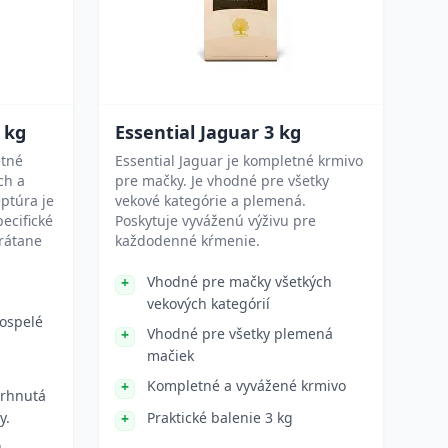
 kg
Essential Jaguar 3 kg
etné
Essential Jaguar je kompletné krmivo
ch a
pre mačky. Je vhodné pre všetky
ptúra je
vekové kategórie a plemená.
ecifické
Poskytuje vyváženú výživu pre
vrátane
každodenné kŕmenie.
Vhodné pre mačky všetkých
vekových kategórií
ospelé
Vhodné pre všetky plemená
mačiek
Kompletné a vyvážené krmivo
vrhnutá
y.
Praktické balenie 3 kg
u