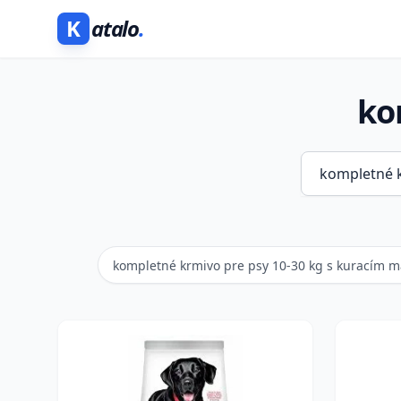
K
atalo
.
ko
kompletné krmivo pre psy 10-30 kg s kuracím 