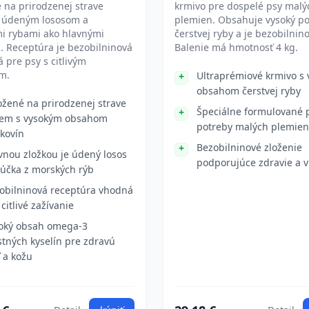
 na prirodzenej strave
krmivo pre dospelé psy malý
s údeným lososom a
plemien. Obsahuje vysoký po
i rybami ako hlavnými
čerstvej ryby a je bezobilnin
. Receptúra je bezobilninová
Balenie má hmotnosť 4 kg.
 pre psy s citlivým
m.
Ultraprémiové krmivo s
obsahom čerstvej ryby
ožené na prirodzenej strave
Špeciálne formulované 
iem s vysokým obsahom
potreby malých plemien
lkovín
Bezobilninové zloženie
vnou zložkou je údený losos
podporujúce zdravie a vi
účka z morských rýb
obilninová receptúra vhodná
 citlivé zažívanie
oký obsah omega-3
tných kyselín pre zdravú
ť a kožu