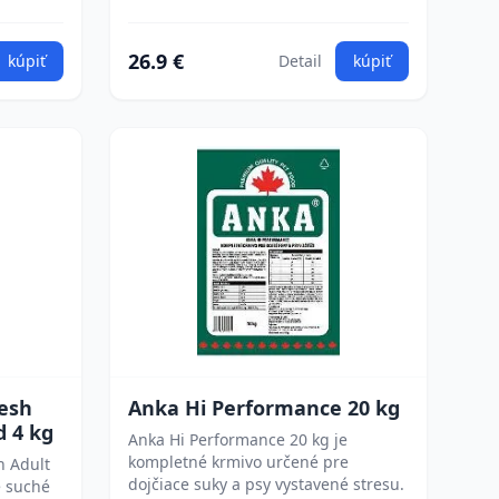
26.9 €
kúpiť
Detail
kúpiť
resh
Anka Hi Performance 20 kg
d 4 kg
Anka Hi Performance 20 kg je
kompletné krmivo určené pre
h Adult
dojčiace suky a psy vystavené stresu.
é suché