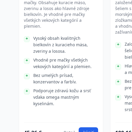
mačky. Obsahuje kuracie mäso,
založené
zverinu a losos ako hlavné zdroje
šeliem 
bielkovín. Je vhodné pre mačky
morským
všetkých vekových kategórií a
zložkami
plemien.
a vhodná
zažívaní
Vysoký obsah kvalitných
Zal
bielkovín z kuracieho mäsa,
šel
zveriny a lososa.
bie
Vhodné pre mačky všetkých
Hla
vekových kategórií a plemien.
a m
Bez umelých prísad,
Bez
konzervantov a farbív.
pre
Podporuje zdravú kožu a srsť
Vys
vďaka omega mastným
mas
kyselinám.
srs