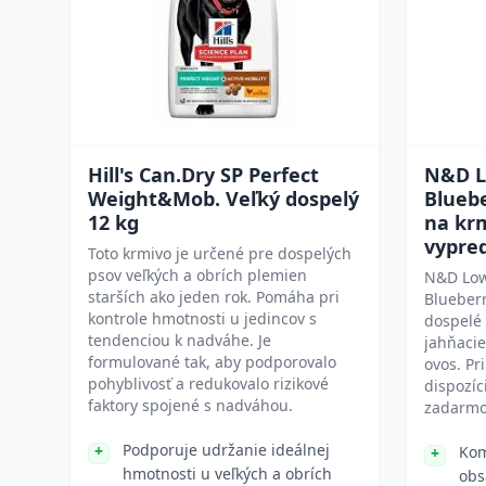
Hill's Can.Dry SP Perfect
N&D L
Weight&Mob. Veľký dospelý
Bluebe
12 kg
na kr
vypre
Toto krmivo je určené pre dospelých
psov veľkých a obrích plemien
N&D Low
starších ako jeden rok. Pomáha pri
Blueberr
kontrole hmotnosti u jedincov s
dospelé
tendenciou k nadváhe. Je
jahňacie
formulované tak, aby podporovalo
ovos. Pr
pohyblivosť a redukovalo rizikové
dispozíc
faktory spojené s nadváhou.
zadarmo
Podporuje udržanie ideálnej
Kom
hmotnosti u veľkých a obrích
obs