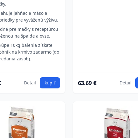
ky.
ahuje jahňacie mäso a
oriedky pre vyváženú výživu.
dné pre mačky s receptúrou
oženou na špalde a ovse.
 kúpe 10kg balenia získate
obník na krmivo zadarmo (do
redania zásob).
€
63.69 €
Detail
kúpiť
Detail