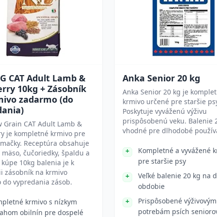
G CAT Adult Lamb &
Anka Senior 20 kg
rry 10kg + Zásobník
Anka Senior 20 kg je komple
mivo zadarmo (do
krmivo určené pre staršie ps
dania)
Poskytuje vyváženú výživu
prispôsobenú veku. Balenie 2
 Grain CAT Adult Lamb &
vhodné pre dlhodobé použív
y je kompletné krmivo pre
 mačky. Receptúra obsahuje
Kompletné a vyvážené k
 mäso, čučoriedky, špaldu a
pre staršie psy
i kúpe 10kg balenia je k
ii zásobník na krmivo
Veľké balenie 20 kg na d
 do vypredania zásob.
obdobie
Prispôsobené výživovým
pletné krmivo s nízkym
potrebám psích senioro
ahom obilnín pre dospelé