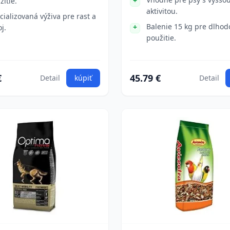
žitie.
aktivitou.
cializovaná výživa pre rast a
Balenie 15 kg pre dlho
j.
použitie.
€
45.79 €
Detail
kúpiť
Detail