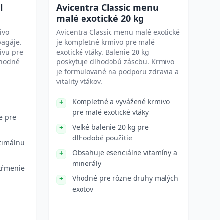
l
Avicentra Classic menu
malé exotické 20 kg
ivo
Avicentra Classic menu malé exotické
pagáje.
je kompletné krmivo pre malé
ivu pre
exotické vtáky. Balenie 20 kg
 vhodné
poskytuje dlhodobú zásobu. Krmivo
je formulované na podporu zdravia a
vitality vtákov.
Kompletné a vyvážené krmivo
pre malé exotické vtáky
e pre
Veľké balenie 20 kg pre
dlhodobé použitie
ptimálnu
Obsahuje esenciálne vitamíny a
minerály
kŕmenie
Vhodné pre rôzne druhy malých
exotov