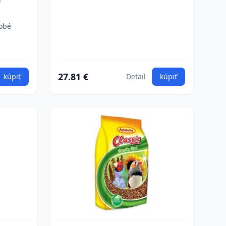
dobé
27.81 €
kúpiť
Detail
kúpiť