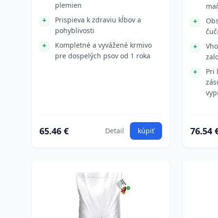
plemien
mač
Prispieva k zdraviu kĺbov a
Obs
pohyblivosti
čuč
Kompletné a vyvážené krmivo
Vho
pre dospelých psov od 1 roka
zal
Pri
zás
vyp
65.46 €
76.54 
Detail
kúpiť