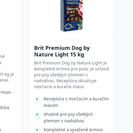
Brit Premium Dog by
Nature Light 15 kg
tné
y.
Brit Premium Dog by Nature Light je
kompletné krmivo pre psov. Je určené
0 kg je
pre psy všetkých plemien s
anie.
nadváhou. Receptúra obsahuje
morčacie a kuračie mäso.
rmivo
Receptúra s morčacím a kuračím
mäsom
lhšie
Vhodné pre psy všetkých
plemien s nadváhou
v
Kompletné a vyvážené krmivo