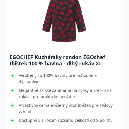
EGOCHEF Kuchársky rondon EGOchef
Ibištek 100 % bavlna - dlhý rukáv XL
Vyrobený zo 100% bavlny pre pohodlie a
dýchanlivosť.
Elegantné skryté zapínanie na cvoky a vrecko na
rukáve pre praktické použitie.
Atraktívny červeno-čierny vzor ibištek pre štýlový
vzhľad.
Dostupný v širokom rozsahu veľkostí od S po 4XL.