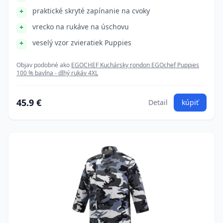
praktické skryté zapínanie na cvoky
vrecko na rukáve na úschovu
veselý vzor zvieratiek Puppies
Objav podobné ako
EGOCHEF Kuchársky rondon EGOchef Puppies
100 % bavlna - dlhý rukáv 4XL
45.9 €
Detail
kúpiť