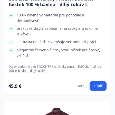
Ibištek 100 % bavlna - dlhý rukáv L
100% bavlnený materiál pre pohodlie a
dýchanlivosť
praktické skryté zapínanie na cvoky a vrecko na
rukáve
sieťovina na chrbte zlepšuje vetranie pri práci
elegantný červeno-čierny vzor ibištek pre štýlový
vzhľad
Objav podobné ako
EGOCHEF Kuchársky rondon EGOchef Ibištek
100 % bavlna - dlhý rukáv L
45.9 €
Detail
kúpiť