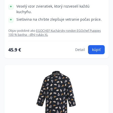
Veselý vzor zvieratiek, ktorý rozveselí každú
kuchyňu.
Sieťovina na chrbte zlepšuje vetranie počas práce.
Objav podobné ako
EGOCHEF Kuchársky rondon EGOchef Puppies
100 % bavlna - dlhý rukáv XL
45.9 €
Detail
kúpiť