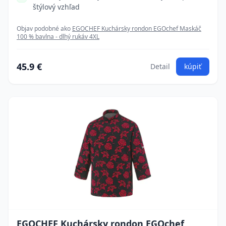
štýlový vzhľad
Objav podobné ako
EGOCHEF Kuchársky rondon EGOchef Maskáč
100 % bavlna - dlhý rukáv 4XL
45.9 €
Detail
kúpiť
EGOCHEF Kuchársky rondon EGOchef