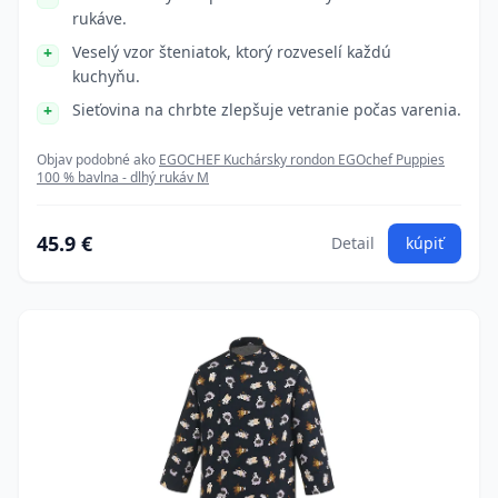
rukáve.
Veselý vzor šteniatok, ktorý rozveselí každú
kuchyňu.
Sieťovina na chrbte zlepšuje vetranie počas varenia.
Objav podobné ako
EGOCHEF Kuchársky rondon EGOchef Puppies
100 % bavlna - dlhý rukáv M
45.9 €
Detail
kúpiť