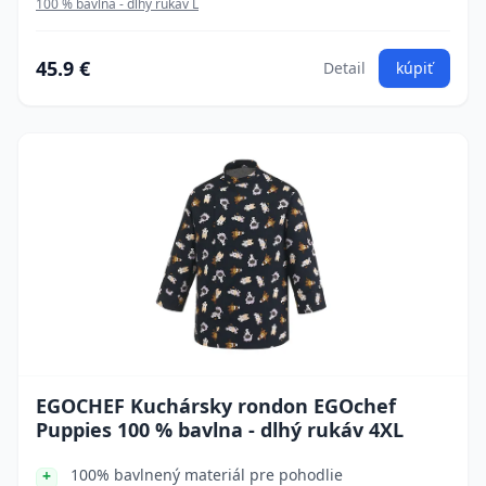
100 % bavlna - dlhý rukáv L
45.9 €
Detail
kúpiť
EGOCHEF Kuchársky rondon EGOchef
Puppies 100 % bavlna - dlhý rukáv 4XL
100% bavlnený materiál pre pohodlie