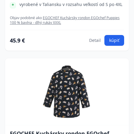
vyrobené v Taliansku v rozsahu veľkostí od S po 4XL
Objav podobné ako
EGOCHEF Kuchársky rondon EGOchef Puppies
100 % bavlna - dlhý rukáv XXXL
45.9 €
Detail
kúpiť
EGOCHEF Kuchársky rondon EGOchef