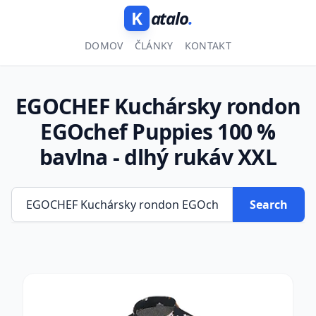
K
atalo
.
DOMOV
ČLÁNKY
KONTAKT
EGOCHEF Kuchársky rondon
EGOchef Puppies 100 %
bavlna - dlhý rukáv XXL
Search