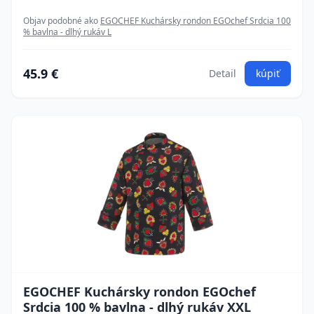
Objav podobné ako
EGOCHEF Kuchársky rondon EGOchef Srdcia 100
% bavlna - dlhý rukáv L
45.9 €
Detail
kúpiť
EGOCHEF Kuchársky rondon EGOchef
Srdcia 100 % bavlna - dlhý rukáv XXL