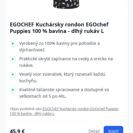
EGOCHEF Kuchársky rondon EGOchef
Puppies 100 % bavlna - dlhý rukáv L
Vyrobený zo 100% bavlny pre pohodlie a
dýchanlivosť.
Praktické skryté zapínanie na cvoky a vrecko na
rukáve.
Veselý vzor zvieratiek, ktorý rozveselí každú
kuchyňu.
Kvalitné talianske spracovanie a dostupné vo
veľkostiach od S po 4XL.
Objav podobné ako
EGOCHEF Kuchársky rondon EGOchef Puppies
100 % bavlna - dlhý rukáv L
45.9 €
Detail
kúpiť