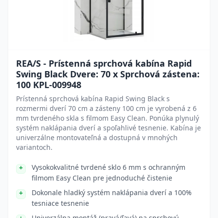
REA/S - Prístenná sprchová kabína Rapid
Swing Black Dvere: 70 x Sprchová zástena:
100 KPL-009948
Prístenná sprchová kabína Rapid Swing Black s
rozmermi dverí 70 cm a zásteny 100 cm je vyrobená z 6
mm tvrdeného skla s filmom Easy Clean. Ponúka plynulý
systém naklápania dverí a spoľahlivé tesnenie. Kabína je
univerzálne montovateľná a dostupná v mnohých
variantoch.
Vysokokvalitné tvrdené sklo 6 mm s ochranným
filmom Easy Clean pre jednoduché čistenie
Dokonale hladký systém naklápania dverí a 100%
tesniace tesnenie
Univerzálna montáž (pravá/ľavá) na sprchovú