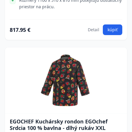
Rozmery 1100 x 510 x 810 mm poskytujú dostatočný
priestor na prácu.
817.95 €
Detail
kúpiť
EGOCHEF Kuchársky rondon EGOchef
Srdcia 100 % bavlna - dlhý rukáv XXL