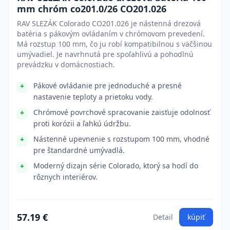
mm chróm co201.0/26 CO201.026
RAV SLEZÁK Colorado CO201.026 je nástenná drezová
batéria s pákovým ovládaním v chrómovom prevedení.
Má rozstup 100 mm, čo ju robí kompatibilnou s väčšinou
umývadiel. Je navrhnutá pre spoľahlivú a pohodlnú
prevádzku v domácnostiach.
Pákové ovládanie pre jednoduché a presné
nastavenie teploty a prietoku vody.
Chrómové povrchové spracovanie zaisťuje odolnosť
proti korózii a ľahkú údržbu.
Nástenné upevnenie s rozstupom 100 mm, vhodné
pre štandardné umývadlá.
Moderný dizajn série Colorado, ktorý sa hodí do
rôznych interiérov.
57.19 €
Detail
kúpiť