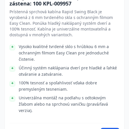
zástena: 100 KPL-009957
Prístenná sprchová kabína Rapid Swing Black je
vyrobená z 6 mm tvrdeného skla s ochranným filmom
Easy Clean. Ponúka hladký naklápaný systém dverí a
100% tesnosť. Kabína je univerzálne montovateľná a
dostupná v mnohých variantoch.
Vysoko kvalitné tvrdené sklo s hrúbkou 6 mm a
ochranným filmom Easy Clean pre jednoduché
čistenie.
Účinný systém naklápania dverí pre hladké a ľahké
otváranie a zatváranie.
100% tesnosť a spoľahlivosť vďaka dobre
premysleným tesneniam.
Univerzálna montáž na podlahu s odtokovým
žľabom alebo na sprchovú vaničku (pravá/ľavá
verzia).