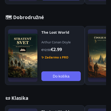
🗺️ Dobrodružné
The Lost World
Arthur Conan Doyle
€2.99
€12.50
✨ Zadarmo s PRO
Do košíka
📜 Klasika