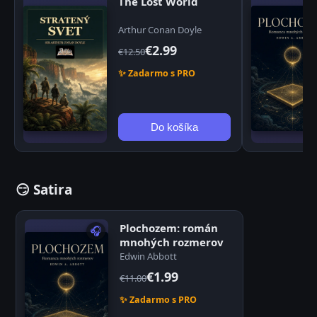
The Lost World
Arthur Conan Doyle
€2.99
€12.50
✨ Zadarmo s PRO
Do košíka
😏 Satira
Plochozem: román
🎧
mnohých rozmerov
Edwin Abbott
€1.99
€11.00
✨ Zadarmo s PRO