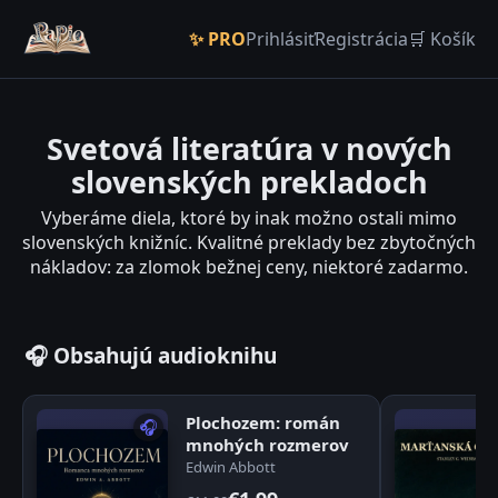
✨ PRO
Prihlásiť
Registrácia
🛒 Košík
Svetová literatúra v nových
slovenských prekladoch
Vyberáme diela, ktoré by inak možno ostali mimo
slovenských knižníc. Kvalitné preklady bez zbytočných
nákladov: za zlomok bežnej ceny, niektoré zadarmo.
🎧 Obsahujú audioknihu
Plochozem: román
🎧
mnohých rozmerov
Edwin Abbott