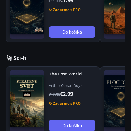
€1.99
€11.00
✨ Zadarmo s PRO
Do košíka
🚀 Sci-fi
The Lost World
Arthur Conan Doyle
€2.99
€12.50
✨ Zadarmo s PRO
Do košíka