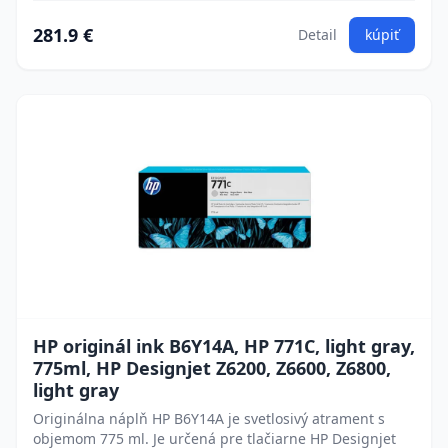
281.9 €
Detail
kúpiť
HP originál ink B6Y14A, HP 771C, light gray,
775ml, HP Designjet Z6200, Z6600, Z6800,
light gray
Originálna náplň HP B6Y14A je svetlosivý atrament s
objemom 775 ml. Je určená pre tlačiarne HP Designjet