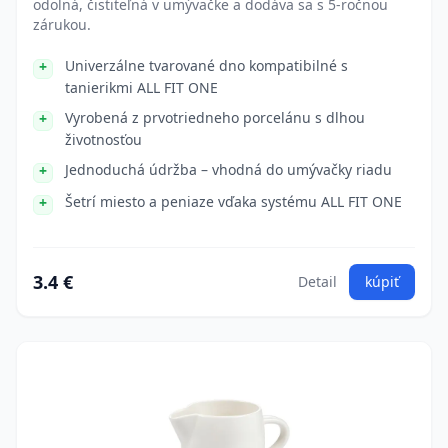
odolná, čistiteľná v umývačke a dodáva sa s 5-ročnou
zárukou.
Univerzálne tvarované dno kompatibilné s
tanierikmi ALL FIT ONE
Vyrobená z prvotriedneho porcelánu s dlhou
životnosťou
Jednoduchá údržba – vhodná do umývačky riadu
Šetrí miesto a peniaze vďaka systému ALL FIT ONE
3.4 €
Detail
kúpiť