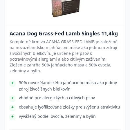
Acana Dog Grass-Fed Lamb Singles 11,4kg
Kompletné krmivo ACANA GRASS-FED LAMB je založené
na novozélandskom jahňacom mäse ako jedinom zdroji
živočíšnych bielkovín. Je určené pre psov s
potravinovými alergiami alebo citlivým zažívaním.
Zloženie zahŕňa 50% jahňacieho mäsa a 50% ovocia,
zeleniny a bylín.
50% novozélandského jahňacieho mäsa ako jediný
zdroj živočíšnych bielkovín
vhodné pre alergických a citlivých psov
obsahuje lyofilizované zložky pre zvýšenú atraktivitu
vyvážený podiel ovocia, zeleniny a bylín