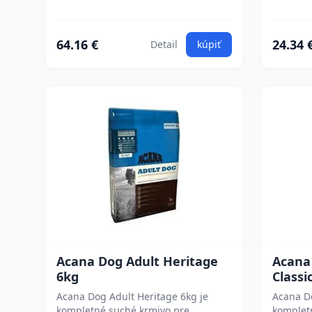
64.16 €
24.34 
Detail
kúpiť
Acana Dog Adult Heritage
Acana
6kg
Classi
Acana Dog Adult Heritage 6kg je
Acana Do
kompletné suché krmivo pre
komplet