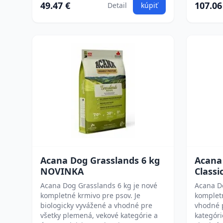
49.47 €
107.06
Detail
kúpiť
Acana Dog Grasslands 6 kg
Acana 
NOVINKA
Classi
Acana Dog Grasslands 6 kg je nové
Acana Do
kompletné krmivo pre psov. Je
kompletn
biologicky vyvážené a vhodné pre
vhodné 
všetky plemená, vekové kategórie a
kategóri