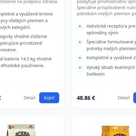
loženie na podporu zdravia.
poskytuje plnohodnotnú výživ
špeciálne prispôsobené nut
potrebám malých plemien ps
pletné a vyvážené krmivo
 psy všetkých plemien a
Holistická receptúra pre
ových kategórií.
optimálny vývin
logicky vhodné zloženie
Špeciálne formulované 
porujúce prirodzené
potreby malých plemien
avovanie.
Kompletné a vyvážené z
ké balenie 14,5 kg vhodné
 dlhodobé používanie.
Vysoký obsah kvalitných
bielkovín
€
48.86 €
Detail
kúpiť
Detail