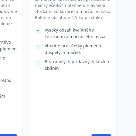
ien s
mačky všetkých plemien. Hlavnými
mulované
zložkami sú kuracie a morčacie mäso.
ami na
Balenie obsahuje 4,5 kg produktu.
alenie
Vysoký obsah kvalitného
kuracieho a morčacieho mäsa
rmivo
Vhodné pre všetky plemená
 plemien
dospelých mačiek
nie
Bez umelých prídavných látok a
m
obilnín
nosťou
kým