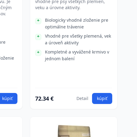
u. Je
vhodné pre psy všetkých plemien,
ričným
veku a úrovne aktivity.
ov.
Biologicky vhodné zloženie pre
optimálne trávenie
Vhodné pre všetky plemená, vek
pre
a úroveň aktivity
Kompletné a vyvážené krmivo v
loženie
jednom balení
72.34 €
kúpiť
Detail
kúpiť