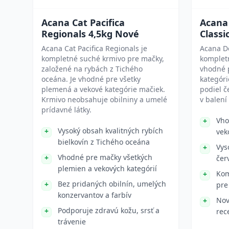
Acana Cat Pacifica
Acana
Regionals 4,5kg Nové
Class
Acana Cat Pacifica Regionals je
Acana Do
kompletné suché krmivo pre mačky,
kompletn
založené na rybách z Tichého
vhodné 
oceána. Je vhodné pre všetky
kategóri
plemená a vekové kategórie mačiek.
podiel 
Krmivo neobsahuje obilniny a umelé
v balení
prídavné látky.
Vho
Vysoký obsah kvalitných rybích
vek
bielkovín z Tichého oceána
Vys
Vhodné pre mačky všetkých
čer
plemien a vekových kategórií
Kom
Bez pridaných obilnín, umelých
pre
konzervantov a farbív
Nov
Podporuje zdravú kožu, srsť a
rec
trávenie