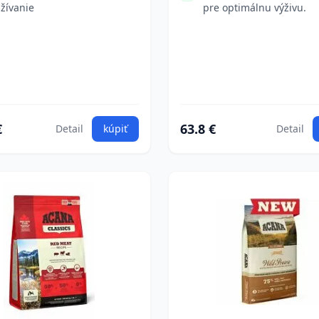
žívanie
pre optimálnu výživu.
€
63.8 €
Detail
kúpiť
Detail