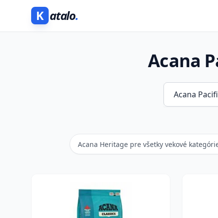
K
atalo
.
Acana Pa
Acana Heritage pre všetky vekové kategóri