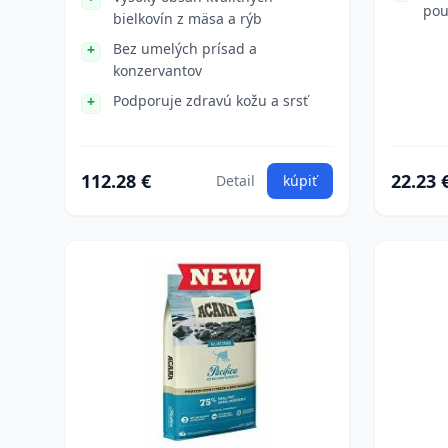
pou
bielkovín z mäsa a rýb
Bez umelých prísad a
konzervantov
Podporuje zdravú kožu a srsť
112.28 €
22.23 
Detail
kúpiť