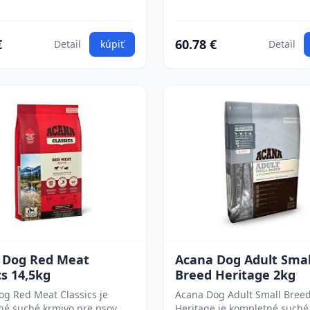
€
60.78 €
Detail
kúpiť
Detail
 Dog Red Meat
Acana Dog Adult Smal
cs 14,5kg
Breed Heritage 2kg
g Red Meat Classics je
Acana Dog Adult Small Bree
né suché krmivo pre psov
Heritage je kompletné suché