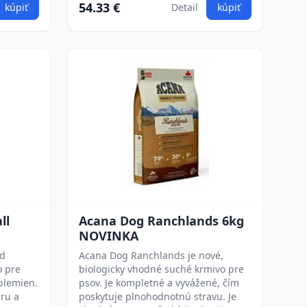
54.33 €
kúpiť
Detail
kúpiť
ll
Acana Dog Ranchlands 6kg
NOVINKA
ed
Acana Dog Ranchlands je nové,
o pre
biologicky vhodné suché krmivo pre
plemien.
psov. Je kompletné a vyvážené, čím
úru a
poskytuje plnohodnotnú stravu. Je