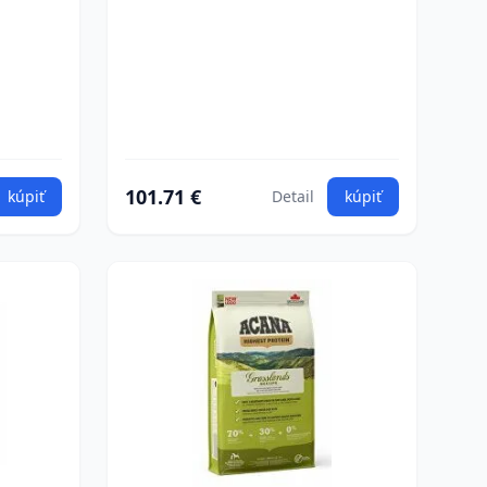
101.71 €
kúpiť
Detail
kúpiť