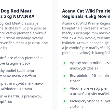
 Dog Red Meat
Acana Cat Wild Prairi
ics 2kg NOVINKA
Regionals 4,5kg Novi
g Red Meat Classics je
Acana Cat Wild Prairie Region
é suché krmivo pre psov. Je
kompletné a vyvážené krmiv
pre všetky plemená a vekové
mačky. Obsahuje 75% mäsov
e. Krmivo obsahuje vysoký
zložiek a 25% ovocia, zelenin
červeného mäsa a je dostupné
byliniek. Krmivo neobsahuje 
 2 kg.
a je vhodné pre mačky všetk
plemien a vekových kategórií
dné pre všetky plemená a
Vysoký obsah mäsa - 75
ové kategórie psov
mäsových zložiek
oký podiel kvalitného
Bez obilnín - 0% obilnín
veného mäsa v zložení
zložení
pletné a vyvážené krmivo
Vhodné pre všetky plem
 každodennú stravu
a úroveň aktivity mačiek
inka na trhu s prémiovou
Biologicky vhodné a vyv
eptúrou
zloženie