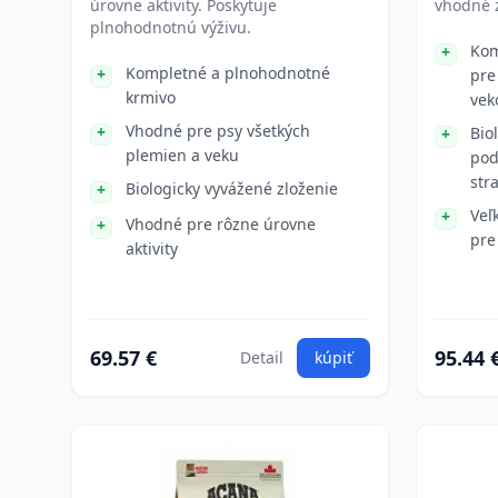
úrovne aktivity. Poskytuje
vhodné z
plnohodnotnú výživu.
Kom
Kompletné a plnohodnotné
pre
krmivo
vek
Vhodné pre psy všetkých
Bio
plemien a veku
pod
str
Biologicky vyvážené zloženie
Veľ
Vhodné pre rôzne úrovne
pre
aktivity
69.57 €
95.44 
Detail
kúpiť