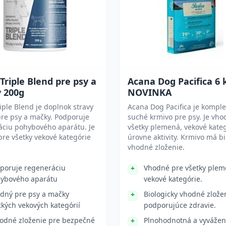
 Triple Blend pre psy a
Acana Dog Pacifica 6 
 200g
NOVINKA
riple Blend je doplnok stravy
Acana Dog Pacifica je kompl
re psy a mačky. Podporuje
suché krmivo pre psy. Je vho
áciu pohybového aparátu. Je
všetky plemená, vekové kateg
re všetky vekové kategórie
úrovne aktivity. Krmivo má bi
vhodné zloženie.
poruje regeneráciu
Vhodné pre všetky plem
ybového aparátu
vekové kategórie.
dný pre psy a mačky
Biologicky vhodné zlože
tkých vekových kategórií
podporujúce zdravie.
rodné zloženie pre bezpečné
Plnohodnotná a vyvážen