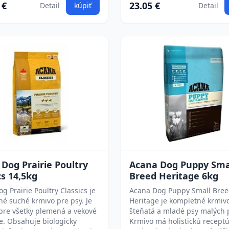
 €
23.05 €
Detail
kúpiť
Detail
Dog Prairie Poultry
Acana Dog Puppy Sma
cs 14,5kg
Breed Heritage 6kg
g Prairie Poultry Classics je
Acana Dog Puppy Small Bre
é suché krmivo pre psy. Je
Heritage je kompletné krmiv
pre všetky plemená a vekové
šteňatá a mladé psy malých 
e. Obsahuje biologicky
Krmivo má holistickú recept