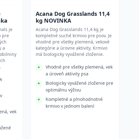
e
Acana Dog Grasslands 11,4
nka
kg NOVINKA
als je
Acana Dog Grasslands 11,4 kg je
o pre
kompletné suché krmivo pre psov. Je
ých
vhodné pre všetky plemená, vekové
y a
kategórie a úrovne aktivity. Krmivo
obilniny
má biologicky vyvážené zloženie.
ých
.
Vhodné pre všetky plemená, vek
a úroveň aktivity psa
%
Biologicky vyvážené zloženie pre
optimálnu výživu
 v
Kompletné a plnohodnotné
krmivo v jednom balení
ená, vek
ážené