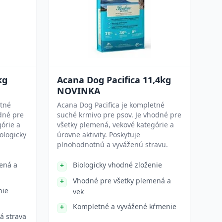
kg
Acana Dog Pacifica 11,4kg
NOVINKA
etné
Acana Dog Pacifica je kompletné
dné pre
suché krmivo pre psov. Je vhodné pre
órie a
všetky plemená, vekové kategórie a
ologicky
úrovne aktivity. Poskytuje
plnohodnotnú a vyváženú stravu.
ená a
Biologicky vhodné zloženie
Vhodné pre všetky plemená a
nie
vek
Kompletné a vyvážené kŕmenie
á strava