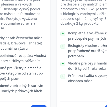
 plemien a vekových
pre dospelé psy malých plem
í. Obsahuje vysoký podiel
hmotnosťou do 10 kg. Je for
ho mäsa a je formulované
s biologicky vhodnými zložk
nín. Poskytuje vyváženú
podporu optimálnej výživy. B
re optimálne zdravie a
obsahuje 2 kg produktu.
psa.
Kompletné a vyvážené k
oký obsah červeného mäsa
pre dospelé psy malých
vädzie, bravčové, jahňacie)
Biologicky vhodné zlože
 optimálnu výživu
prispôsobené nutričný
obilninová receptúra vhodná
potrebám
 psov s citlivým zažívaním
Vhodné pre psy s hmot
dné pre všetky plemená a
do 10 kg od 1 roka veku
ové kategórie od šteniat po
Prémiová kvalita s vyso
pelých psov
obsahom mäsa
obené z prírodných surovín
 umelých prídavných látok