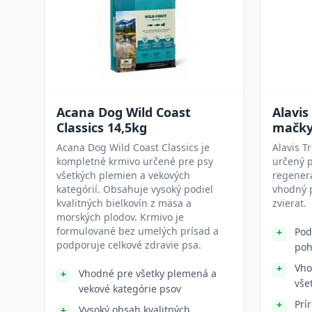
Acana Dog Wild Coast
Alavis
Classics 14,5kg
mačky
Acana Dog Wild Coast Classics je
Alavis T
kompletné krmivo určené pre psy
určený p
všetkých plemien a vekových
regener
kategórií. Obsahuje vysoký podiel
vhodný p
kvalitných bielkovín z mäsa a
zvierat.
morských plodov. Krmivo je
formulované bez umelých prísad a
Pod
podporuje celkové zdravie psa.
poh
Vho
Vhodné pre všetky plemená a
vše
vekové kategórie psov
Prí
Vysoký obsah kvalitných