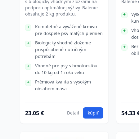
s biologicky vhodnými zložkami na
Balenie 
podporu optimálnej výživy. Balenie
obsahuje 2 kg produktu.
Vys
kur
Kompletné a vyvážené krmivo
Vho
pre dospelé psy malých plemien
dos
Biologicky vhodné zloženie
Bez
prispôsobené nutričným
obi
potrebám
Vhodné pre psy s hmotnosťou
do 10 kg od 1 roka veku
Prémiová kvalita s vysokým
obsahom mäsa
23.05 €
54.33 
Detail
kúpiť