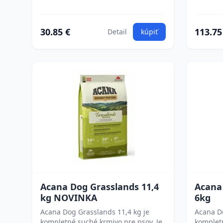
30.85 €
113.75
Detail
kúpiť
Acana Dog Grasslands 11,4
Acana
kg NOVINKA
6kg
Acana Dog Grasslands 11,4 kg je
Acana Do
kompletné suché krmivo pre psov. Je
komplet