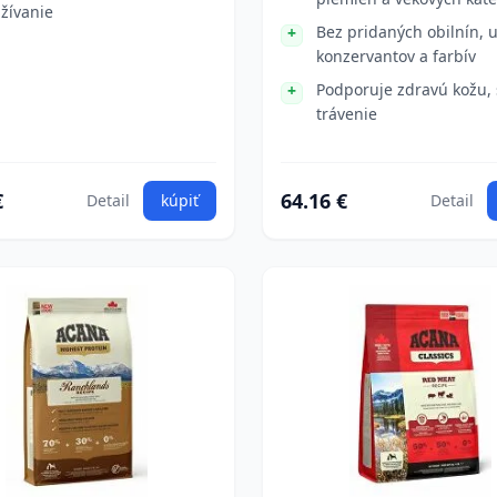
žívanie
Bez pridaných obilnín, 
konzervantov a farbív
Podporuje zdravú kožu, 
trávenie
€
64.16 €
Detail
kúpiť
Detail