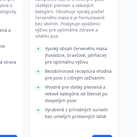
órie a
všetkých plemien a vekových
ologicky
kategórií. Obsahuje vysoký podiel
červeného mäsa a je formulované
bez obilnín. Poskytuje vyváženú
výživu pre optimálne zdravie a
ená a
vitalitu psa.
nie
Vysoký obsah červeného mäsa
(hovädzie, bravčové, jahňacie)
á strava
pre optimálnu výživu
Bezobilninová receptúra vhodná
pre psov s citlivým zažívaním
Vhodné pre všetky plemená a
vekové kategórie od šteniat po
dospelých psov
Vyrobené z prírodných surovín
bez umelých prídavných látok