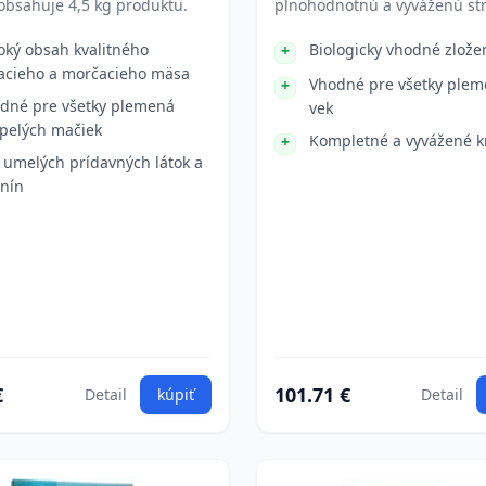
obsahuje 4,5 kg produktu.
plnohodnotnú a vyváženú st
oký obsah kvalitného
Biologicky vhodné zlože
acieho a morčacieho mäsa
Vhodné pre všetky plem
dné pre všetky plemená
vek
pelých mačiek
Kompletné a vyvážené 
 umelých prídavných látok a
lnín
€
101.71 €
Detail
kúpiť
Detail