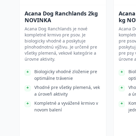
Acana Dog Ranchlands 2kg
Acana
NOVINKA
kg NO
Acana Dog Ranchlands je nové
Acana D
kompletné krmivo pre psov. Je
komplet
biologicky vhodné a poskytuje
pre psov
plnohodnotnú výživu. Je určené pre
poskytuj
všetky plemená, vekové kategórie a
pre psy 
úrovne aktivity.
úrovne ak
Biologicky vhodné zloženie pre
Bio
optimálne trávenie
opt
Vhodné pre všetky plemená, vek
Vho
a úroveň aktivity
a ú
Kompletné a vyvážené krmivo v
Kom
novom balení
jed