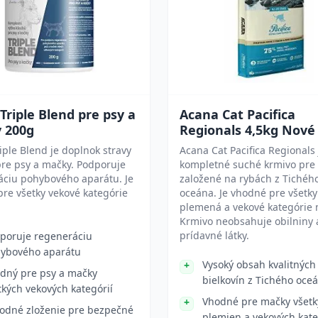
 Triple Blend pre psy a
Acana Cat Pacifica
 200g
Regionals 4,5kg Nové
riple Blend je doplnok stravy
Acana Cat Pacifica Regionals 
re psy a mačky. Podporuje
kompletné suché krmivo pre
áciu pohybového aparátu. Je
založené na rybách z Tichéh
re všetky vekové kategórie
oceána. Je vhodné pre všetky
plemená a vekové kategórie 
Krmivo neobsahuje obilniny
prídavné látky.
poruje regeneráciu
ybového aparátu
Vysoký obsah kvalitných
dný pre psy a mačky
bielkovín z Tichého oce
tkých vekových kategórií
Vhodné pre mačky všetk
rodné zloženie pre bezpečné
plemien a vekových kate