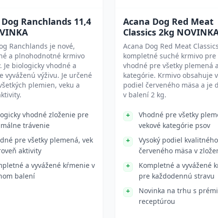
 Dog Ranchlands 11,4
Acana Dog Red Meat
VINKA
Classics 2kg NOVINK
og Ranchlands je nové,
Acana Dog Red Meat Classics
né a plnohodnotné krmivo
kompletné suché krmivo pre 
. Je biologicky vhodné a
vhodné pre všetky plemená 
e vyváženú výživu. Je určené
kategórie. Krmivo obsahuje 
všetkých plemien, veku a
podiel červeného mäsa a je 
tivity.
v balení 2 kg.
logicky vhodné zloženie pre
Vhodné pre všetky plem
imálne trávenie
vekové kategórie psov
dné pre všetky plemená, vek
Vysoký podiel kvalitného
roveň aktivity
červeného mäsa v zlože
pletné a vyvážené kŕmenie v
Kompletné a vyvážené k
nom balení
pre každodennú stravu
Novinka na trhu s prém
receptúrou