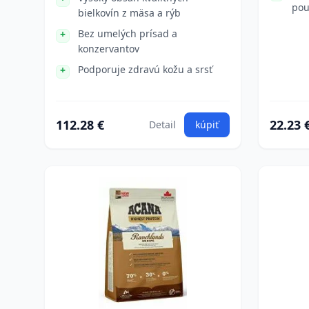
pou
bielkovín z mäsa a rýb
Bez umelých prísad a
konzervantov
Podporuje zdravú kožu a srsť
112.28 €
22.23 
Detail
kúpiť