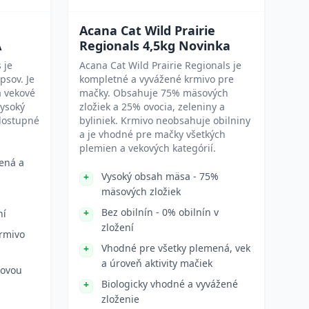
Acana Cat Wild Prairie
A
Regionals 4,5kg Novinka
 je
Acana Cat Wild Prairie Regionals je
psov. Je
kompletné a vyvážené krmivo pre
a vekové
mačky. Obsahuje 75% mäsových
vysoký
zložiek a 25% ovocia, zeleniny a
dostupné
byliniek. Krmivo neobsahuje obilniny
a je vhodné pre mačky všetkých
plemien a vekových kategórií.
ená a
Vysoký obsah mäsa - 75%
mäsových zložiek
Bez obilnín - 0% obilnín v
ní
zložení
rmivo
Vhodné pre všetky plemená, vek
a úroveň aktivity mačiek
iovou
Biologicky vhodné a vyvážené
zloženie