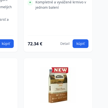
Kompletné a vyvážené krmivo v
umelých
jednom balení
srsť a
72.34 €
kúpiť
Detail
kúpiť