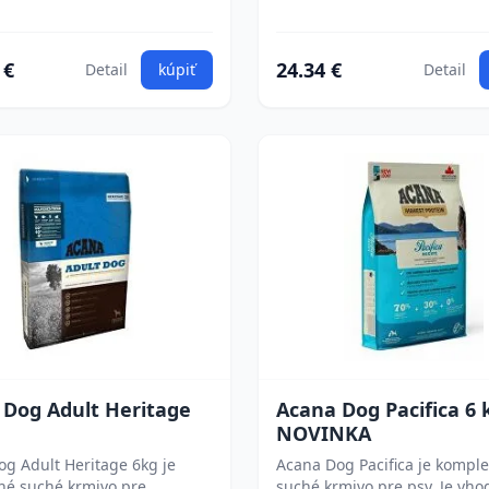
 €
24.34 €
Detail
kúpiť
Detail
 Dog Adult Heritage
Acana Dog Pacifica 6 
NOVINKA
g Adult Heritage 6kg je
Acana Dog Pacifica je kompl
né suché krmivo pre
suché krmivo pre psy. Je vho