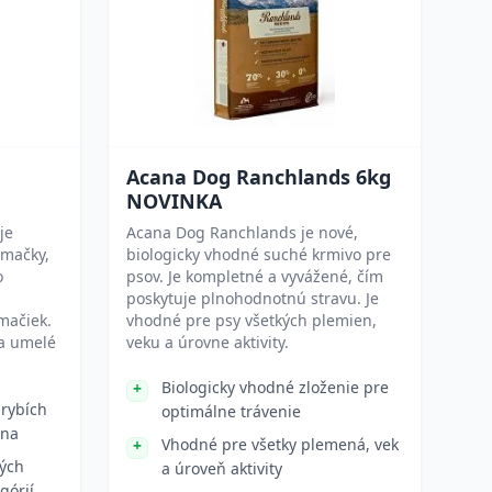
Acana Dog Ranchlands 6kg
NOVINKA
je
Acana Dog Ranchlands je nové,
 mačky,
biologicky vhodné suché krmivo pre
o
psov. Je kompletné a vyvážené, čím
poskytuje plnohodnotnú stravu. Je
mačiek.
vhodné pre psy všetkých plemien,
 a umelé
veku a úrovne aktivity.
Biologicky vhodné zloženie pre
 rybích
optimálne trávenie
ána
Vhodné pre všetky plemená, vek
ých
a úroveň aktivity
górií