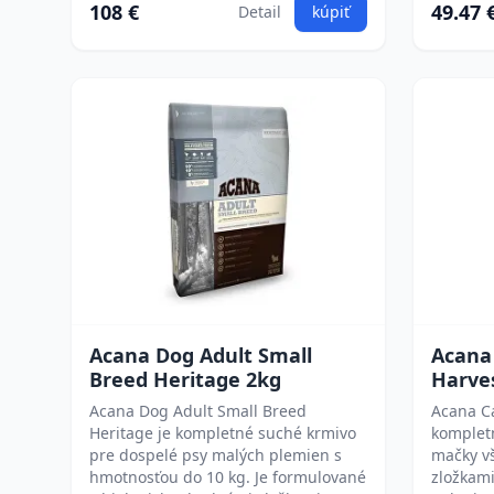
108 €
49.47 
Detail
kúpiť
Acana Dog Adult Small
Acana
Breed Heritage 2kg
Harves
Acana Dog Adult Small Breed
Acana C
Heritage je kompletné suché krmivo
komplet
pre dospelé psy malých plemien s
mačky v
hmotnosťou do 10 kg. Je formulované
zložkami