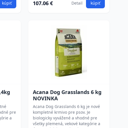
107.06 €
kúpiť
Detail
kúpiť
,4kg
Acana Dog Grasslands 6 kg
NOVINKA
etné
Acana Dog Grasslands 6 kg je nové
hodné pre
kompletné krmivo pre psov. Je
órie a
biologicky vyvážené a vhodné pre
všetky plemená, vekové kategórie a