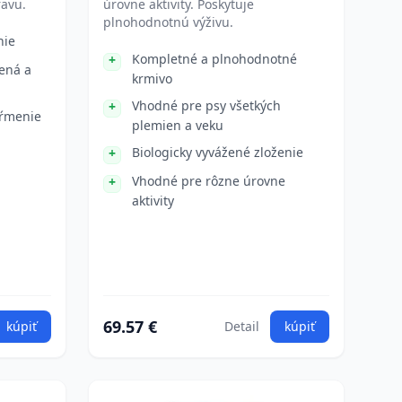
ravu.
úrovne aktivity. Poskytuje
plnohodnotnú výživu.
nie
Kompletné a plnohodnotné
ená a
krmivo
Vhodné pre psy všetkých
kŕmenie
plemien a veku
Biologicky vyvážené zloženie
Vhodné pre rôzne úrovne
aktivity
69.57 €
kúpiť
Detail
kúpiť