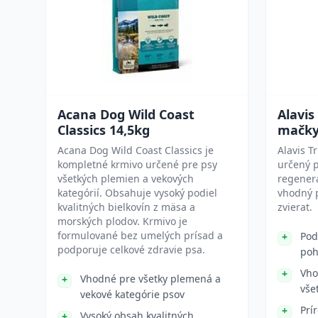
Acana Dog Wild Coast
Alavis
Classics 14,5kg
mačky
Acana Dog Wild Coast Classics je
Alavis T
kompletné krmivo určené pre psy
určený p
všetkých plemien a vekových
regener
kategórií. Obsahuje vysoký podiel
vhodný p
kvalitných bielkovín z mäsa a
zvierat.
morských plodov. Krmivo je
formulované bez umelých prísad a
Pod
podporuje celkové zdravie psa.
poh
Vho
Vhodné pre všetky plemená a
vše
vekové kategórie psov
Prí
Vysoký obsah kvalitných