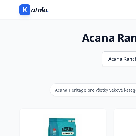
K
atalo
.
Acana Ran
Acana Heritage pre všetky vekové kateg