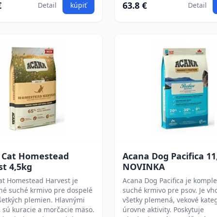
€
63.8 €
Detail
kúpiť
Detail
 Cat Homestead
Acana Dog Pacifica 11
t 4,5kg
NOVINKA
at Homestead Harvest je
Acana Dog Pacifica je kompl
né suché krmivo pre dospelé
suché krmivo pre psov. Je v
šetkých plemien. Hlavnými
všetky plemená, vekové kateg
 sú kuracie a morčacie mäso.
úrovne aktivity. Poskytuje