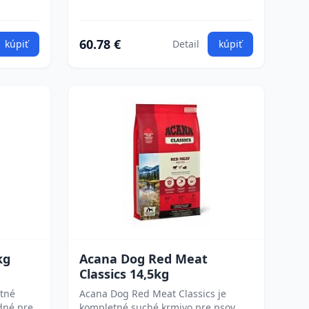
60.78 €
kúpiť
Detail
kúpiť
kg
Acana Dog Red Meat
Classics 14,5kg
etné
Acana Dog Red Meat Classics je
dné pre
kompletné suché krmivo pre psov